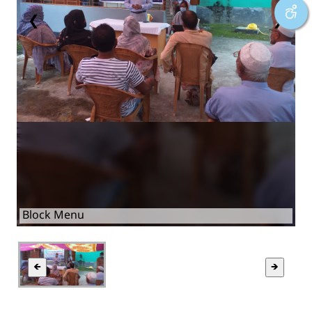
❮
❯
Block Menu
🡸
🡺