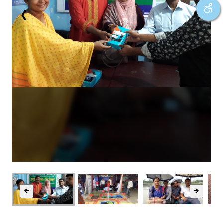
❮
❯
🡸
🡺