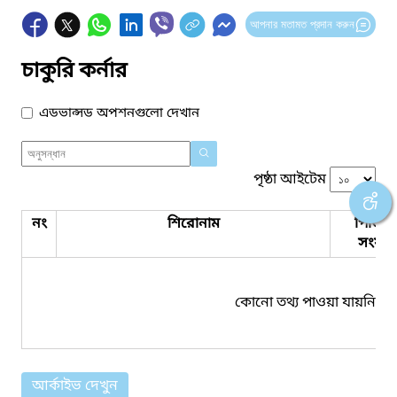
আপনার মতামত প্রদান করুন
চাকুরি কর্নার
এডভান্সড অপশনগুলো দেখান
পৃষ্ঠা আইটেম
নং
শিরোনাম
পিডিএ
সংযুক্ত
কোনো তথ্য পাওয়া যায়নি।
আর্কাইভ দেখুন