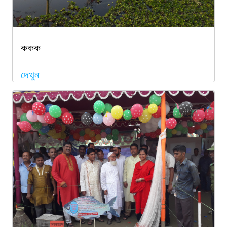
ককক
দেখুন