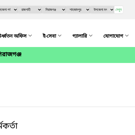
দেখুন
র্ধ্বতন অফিস
ই-সেবা
গ্যালারি
যোগাযোগ
সিরাজগঞ্জ
মকর্তা